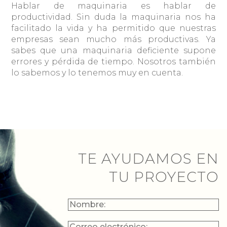
Hablar de maquinaria es hablar de
productividad. Sin duda la maquinaria nos ha
facilitado la vida y ha permitido que nuestras
empresas sean mucho más productivas. Ya
sabes que una maquinaria deficiente supone
errores y pérdida de tiempo. Nosotros también
lo sabemos y lo tenemos muy en cuenta.
TE AYUDAMOS EN
TU PROYECTO
NOMBRE
CORREO
TELÉFONO
¿EN
ELECTRÓNICO
QUÉ